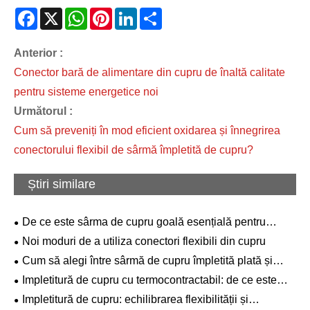
Facebook
X
WhatsApp
Pinterest
LinkedIn
Share
Anterior :
Conector bară de alimentare din cupru de înaltă calitate
pentru sisteme energetice noi
Următorul :
Cum să preveniți în mod eficient oxidarea și înnegrirea
conectorului flexibil de sârmă împletită de cupru?
Știri similare
De ce este sârma de cupru goală esențială pentru
infrastructura electrică modernă și conectivitate de ultimă
Noi moduri de a utiliza conectori flexibili din cupru
generație?
Cum să alegi între sârmă de cupru împletită plată și
rotundă?
Impletitură de cupru cu termocontractabil: de ce este
mai convenabilă?
Impletitură de cupru: echilibrarea flexibilității și