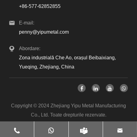
+86-577-62852855
E-mail:
penny@yipumetal.com
Abordare:
Zona industrială Che Ao, orașul Beibaixiang,
Yueqing, Zhejiang, China
Copyright © 2024 Zhejiang Yipu Metal Manufacturing
Co., Ltd. Toate drepturile rezervate.
Links
Sitemap
RSS
XML
Politica de
|
|
|
|




confidențialitate
|