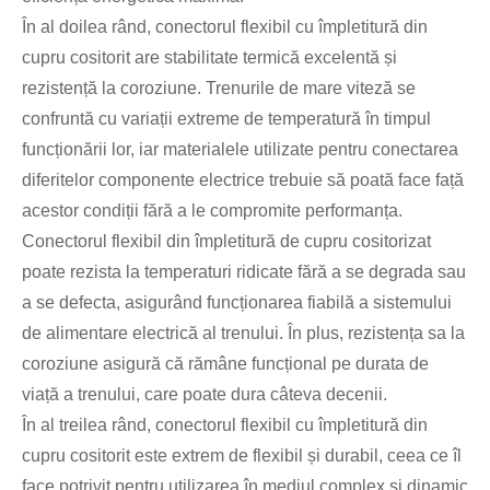
În al doilea rând, conectorul flexibil cu împletitură din
cupru cositorit are stabilitate termică excelentă și
rezistență la coroziune. Trenurile de mare viteză se
confruntă cu variații extreme de temperatură în timpul
funcționării lor, iar materialele utilizate pentru conectarea
diferitelor componente electrice trebuie să poată face față
acestor condiții fără a le compromite performanța.
Conectorul flexibil din împletitură de cupru cositorizat
poate rezista la temperaturi ridicate fără a se degrada sau
a se defecta, asigurând funcționarea fiabilă a sistemului
de alimentare electrică al trenului. În plus, rezistența sa la
coroziune asigură că rămâne funcțional pe durata de
viață a trenului, care poate dura câteva decenii.
În al treilea rând, conectorul flexibil cu împletitură din
cupru cositorit este extrem de flexibil și durabil, ceea ce îl
face potrivit pentru utilizarea în mediul complex și dinamic