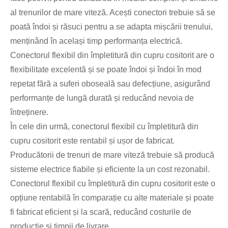
al trenurilor de mare viteză. Acești conectori trebuie să se
poată îndoi și răsuci pentru a se adapta mișcării trenului,
menținând în același timp performanța electrică.
Conectorul flexibil din împletitură din cupru cositorit are o
flexibilitate excelentă și se poate îndoi și îndoi în mod
repetat fără a suferi oboseală sau defecțiune, asigurând
performanțe de lungă durată și reducând nevoia de
întreținere.
În cele din urmă, conectorul flexibil cu împletitură din
cupru cositorit este rentabil și ușor de fabricat.
Producătorii de trenuri de mare viteză trebuie să producă
sisteme electrice fiabile și eficiente la un cost rezonabil.
Conectorul flexibil cu împletitură din cupru cositorit este o
opțiune rentabilă în comparație cu alte materiale și poate
fi fabricat eficient și la scară, reducând costurile de
producție și timpii de livrare.