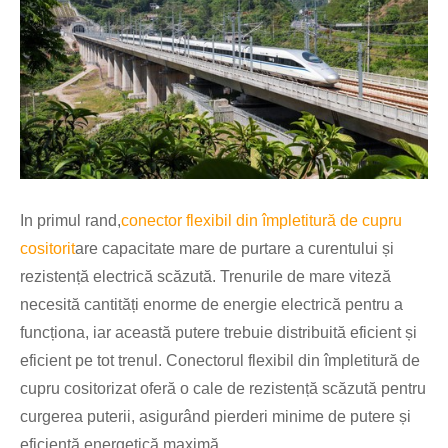
In primul rand,
conector flexibil din împletitură de cupru
cositorit
are capacitate mare de purtare a curentului și
rezistență electrică scăzută. Trenurile de mare viteză
necesită cantități enorme de energie electrică pentru a
funcționa, iar această putere trebuie distribuită eficient și
eficient pe tot trenul. Conectorul flexibil din împletitură de
cupru cositorizat oferă o cale de rezistență scăzută pentru
curgerea puterii, asigurând pierderi minime de putere și
eficiență energetică maximă.