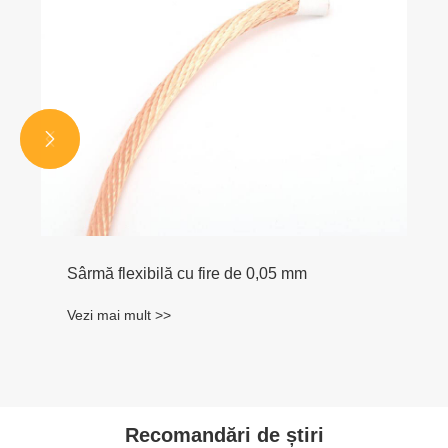


Sârmă flexibilă cu fire de 0,05 mm
Vezi mai mult >>
Recomandări de știri